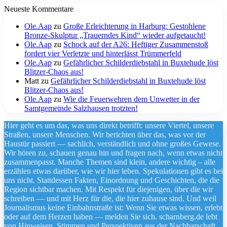
Neueste Kommentare
Ole.Aap
zu
Große Erleichterung in Harburg: Gestohlene
Bronze-Skulptur „Trauerndes Kind“ wieder aufgetaucht!
Ole.Aap
zu
Schock auf der A26: Heftiger Zusammenstoß
fordert vier Verletzte und hinterlässt Trümmerfeld
Ole.Aap
zu
Gefährlicher Schilderdiebstahl in Buxtehude löst
Blitzer-Chaos aus!
Matt
zu
Gefährlicher Schilderdiebstahl in Buxtehude löst
Blitzer-Chaos aus!
Ole.Aap
zu
Wie die Feuerwehren dem Unwetter in der
Samtgemeinde Salzhausen trotzten!
Hier geht es um das, was uns direkt betrifft: unsere Viertel, unsere
Straßen, unsere Menschen. Wir berichten über das, was vor der
Haustür passiert — sachlich, verständlich und ohne großes Gewese.
Wir hören zu, schauen genau hin und fragen nach, wenn etwas nicht
zusammenpasst. Manche Themen sind klein, andere wichtig – alle
erzählen etwas darüber, wie wir hier leben. Spekulationen gibt es bei
uns nicht. Stattdessen Fakten, Einordnung und Geschichten, die die
Region sichtbar machen. Mit Respekt für diejenigen, über die wir
schreiben — und mit Herz für die, die hier zuhause sind. Und weil
Journalismus keine Einbahnstraße ist: Wenn Sie etwas wissen, erlebt
oder auf dem Herzen haben — melden Sie sich. scharnberg.de lebt
von Hinweisen, Stimmen und Perspektiven aus der Nachbarschaft.