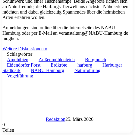
Schuhwerk und einer Taschenlampe. Beide Angebote richten sich
an Naturfreunde, die Harburgs Tierwelt aus nächster Nähe erleben
möchten und dabei gleichzeitig Spannendes über die heimischen
Arten erfahren wollen.
Anmeldungen sind online über die Internetseite des NABU
Hamburg oder per E-Mail an
veranstaltung@NABU-Hamburg.de
möglich.
Weitere Diskussionen »
Schlagwörter
Amphibien
Außenmühlenteich
Bergmolch
Eißendorfer Forst
Erdkröte
harburg
Harburger
Stadtpark
NABU Hamburg
Naturführung
Vogelführung
Redaktion
25. März 2026
0
Teilen