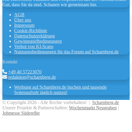
Gut, dass Sie da sind. Schauen wir gemeinsam hin.
AGB
Über uns
Impressum
Cookie-Richtlinie
Datenschutzerklärung
Gewinnspielbedingungen
Verbot von KI-Scans
Nutzungsbedingungen für das Forum auf Scharnberg.de
Kontakt
+49 40 57223070
redaktion@scharnberg.de
Werbung auf Scharnberg.de buchen und tausende
Seitenaufrufe täglich nutzen!
© Copyright 2026 - Alle Rechte vorbehalten! |
Scharnberg.de
Unsere Projekte & Partnerschaften:
Wochenmarkt Neugraben
|
Jobmesse Süderelbe
Facebook
X
WhatsApp
Telegram
Viber
Schaltfläche
"Zurück
zum