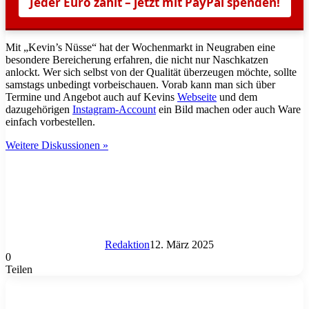
Jeder Euro zählt – jetzt mit PayPal spenden!
Mit „Kevin’s Nüsse“ hat der Wochenmarkt in Neugraben eine
besondere Bereicherung erfahren, die nicht nur Naschkatzen
anlockt. Wer sich selbst von der Qualität überzeugen möchte, sollte
samstags unbedingt vorbeischauen. Vorab kann man sich über
Termine und Angebot auch auf Kevins
Webseite
und dem
dazugehörigen
Instagram-Account
ein Bild machen oder auch Ware
einfach vorbestellen.
Weitere Diskussionen »
Redaktion
12. März 2025
0
Teilen
WhatsApp
Teile
Drucke
per
Mail