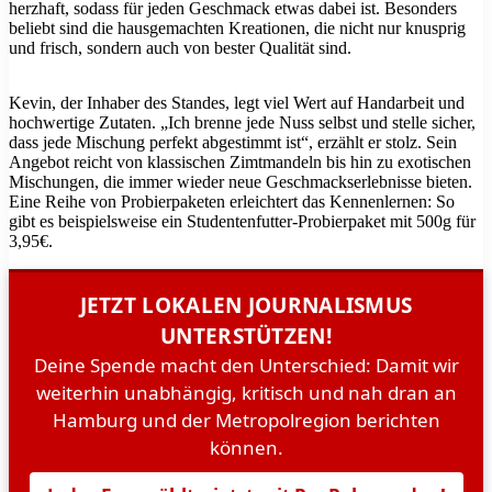
herzhaft, sodass für jeden Geschmack etwas dabei ist. Besonders
beliebt sind die hausgemachten Kreationen, die nicht nur knusprig
und frisch, sondern auch von bester Qualität sind.
Kevin, der Inhaber des Standes, legt viel Wert auf Handarbeit und
hochwertige Zutaten. „Ich brenne jede Nuss selbst und stelle sicher,
dass jede Mischung perfekt abgestimmt ist“, erzählt er stolz. Sein
Angebot reicht von klassischen Zimtmandeln bis hin zu exotischen
Mischungen, die immer wieder neue Geschmackserlebnisse bieten.
Eine Reihe von Probierpaketen erleichtert das Kennenlernen: So
gibt es beispielsweise ein Studentenfutter-Probierpaket mit 500g für
3,95€.
JETZT LOKALEN JOURNALISMUS
UNTERSTÜTZEN!
Deine Spende macht den Unterschied: Damit wir
weiterhin unabhängig, kritisch und nah dran an
Hamburg und der Metropolregion berichten
können.