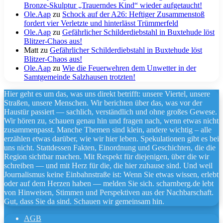
Bronze-Skulptur „Trauerndes Kind“ wieder aufgetaucht!
Ole.Aap
zu
Schock auf der A26: Heftiger Zusammenstoß
fordert vier Verletzte und hinterlässt Trümmerfeld
Ole.Aap
zu
Gefährlicher Schilderdiebstahl in Buxtehude löst
Blitzer-Chaos aus!
Matt
zu
Gefährlicher Schilderdiebstahl in Buxtehude löst
Blitzer-Chaos aus!
Ole.Aap
zu
Wie die Feuerwehren dem Unwetter in der
Samtgemeinde Salzhausen trotzten!
Hier geht es um das, was uns direkt betrifft: unsere Viertel, unsere
Straßen, unsere Menschen. Wir berichten über das, was vor der
Haustür passiert — sachlich, verständlich und ohne großes Gewese.
Wir hören zu, schauen genau hin und fragen nach, wenn etwas nicht
zusammenpasst. Manche Themen sind klein, andere wichtig – alle
erzählen etwas darüber, wie wir hier leben. Spekulationen gibt es bei
uns nicht. Stattdessen Fakten, Einordnung und Geschichten, die die
Region sichtbar machen. Mit Respekt für diejenigen, über die wir
schreiben — und mit Herz für die, die hier zuhause sind. Und weil
Journalismus keine Einbahnstraße ist: Wenn Sie etwas wissen, erlebt
oder auf dem Herzen haben — melden Sie sich. scharnberg.de lebt
von Hinweisen, Stimmen und Perspektiven aus der Nachbarschaft.
Gut, dass Sie da sind. Schauen wir gemeinsam hin.
AGB