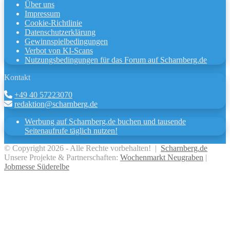
Über uns
Impressum
Cookie-Richtlinie
Datenschutzerklärung
Gewinnspielbedingungen
Verbot von KI-Scans
Nutzungsbedingungen für das Forum auf Scharnberg.de
Kontakt
+49 40 57223070
redaktion@scharnberg.de
Werbung auf Scharnberg.de buchen und tausende
Seitenaufrufe täglich nutzen!
© Copyright 2026 - Alle Rechte vorbehalten! |
Scharnberg.de
Unsere Projekte & Partnerschaften:
Wochenmarkt Neugraben
|
Jobmesse Süderelbe
Facebook
X
WhatsApp
Telegram
Viber
Schaltfläche
"Zurück
zum
Anfang"