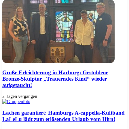
Große Erleichterung in Harburg: Gestohlene
Bronze-Skulptur „Trauerndes Kind“ wieder
aufgetaucht!
2 Tagen vergangen
Lachen garantiert: Hamburgs A-cappella-Kultband
LaLeLu lädt zum erlösenden Urlaub vom Hirn!