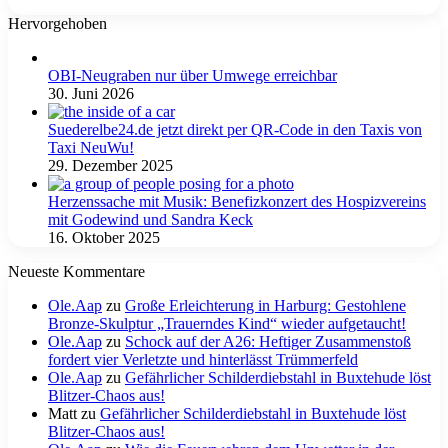
Hervorgehoben
OBI-Neugraben nur über Umwege erreichbar
30. Juni 2026
Suederelbe24.de jetzt direkt per QR-Code in den Taxis von
Taxi NeuWu!
29. Dezember 2025
Herzenssache mit Musik: Benefizkonzert des Hospizvereins
mit Godewind und Sandra Keck
16. Oktober 2025
Neueste Kommentare
Ole.Aap
zu
Große Erleichterung in Harburg: Gestohlene
Bronze-Skulptur „Trauerndes Kind“ wieder aufgetaucht!
Ole.Aap
zu
Schock auf der A26: Heftiger Zusammenstoß
fordert vier Verletzte und hinterlässt Trümmerfeld
Ole.Aap
zu
Gefährlicher Schilderdiebstahl in Buxtehude löst
Blitzer-Chaos aus!
Matt
zu
Gefährlicher Schilderdiebstahl in Buxtehude löst
Blitzer-Chaos aus!