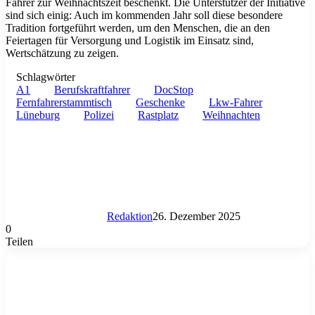
Fahrer zur Weihnachtszeit beschenkt. Die Unterstützer der Initiative
sind sich einig: Auch im kommenden Jahr soll diese besondere
Tradition fortgeführt werden, um den Menschen, die an den
Feiertagen für Versorgung und Logistik im Einsatz sind,
Wertschätzung zu zeigen.
Schlagwörter
A1
Berufskraftfahrer
DocStop
Fernfahrerstammtisch
Geschenke
Lkw-Fahrer
Lüneburg
Polizei
Rastplatz
Weihnachten
Redaktion
26. Dezember 2025
0
Teilen
WhatsApp
Teile
Drucke
per
Mail