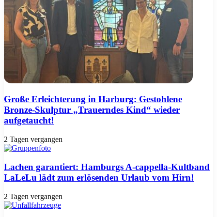
Große Erleichterung in Harburg: Gestohlene
Bronze-Skulptur „Trauerndes Kind“ wieder
aufgetaucht!
2 Tagen vergangen
Lachen garantiert: Hamburgs A-cappella-Kultband
LaLeLu lädt zum erlösenden Urlaub vom Hirn!
2 Tagen vergangen