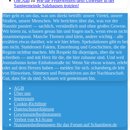
Ole.Aap
zu
Wie die Feuerwehren dem Unwetter in der
Samtgemeinde Salzhausen trotzten!
Hier geht es um das, was uns direkt betrifft: unsere Viertel, unsere
Straßen, unsere Menschen. Wir berichten über das, was vor der
Haustür passiert — sachlich, verständlich und ohne großes Gewese.
Wir hören zu, schauen genau hin und fragen nach, wenn etwas nicht
zusammenpasst. Manche Themen sind klein, andere wichtig – alle
erzählen etwas darüber, wie wir hier leben. Spekulationen gibt es bei
uns nicht. Stattdessen Fakten, Einordnung und Geschichten, die die
Region sichtbar machen. Mit Respekt für diejenigen, über die wir
schreiben — und mit Herz für die, die hier zuhause sind. Und weil
Journalismus keine Einbahnstraße ist: Wenn Sie etwas wissen, erlebt
oder auf dem Herzen haben — melden Sie sich. scharnberg.de lebt
von Hinweisen, Stimmen und Perspektiven aus der Nachbarschaft.
Gut, dass Sie da sind. Schauen wir gemeinsam hin.
AGB
Über uns
Impressum
Cookie-Richtlinie
Datenschutzerklärung
Gewinnspielbedingungen
Verbot von KI-Scans
Nutzungsbedingungen für das Forum auf Scharnberg.de