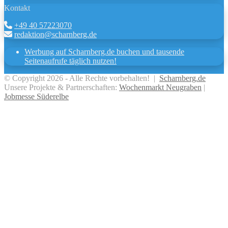
Kontakt
+49 40 57223070
redaktion@scharnberg.de
Werbung auf Scharnberg.de buchen und tausende
Seitenaufrufe täglich nutzen!
© Copyright 2026 - Alle Rechte vorbehalten! |
Scharnberg.de
Unsere Projekte & Partnerschaften:
Wochenmarkt Neugraben
|
Jobmesse Süderelbe
Facebook
X
WhatsApp
Telegram
Viber
Schaltfläche
"Zurück
zum
Anfang"