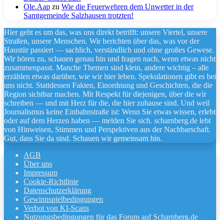
Ole.Aap
zu
Wie die Feuerwehren dem Unwetter in der
Samtgemeinde Salzhausen trotzten!
Hier geht es um das, was uns direkt betrifft: unsere Viertel, unsere
Straßen, unsere Menschen. Wir berichten über das, was vor der
Haustür passiert — sachlich, verständlich und ohne großes Gewese.
Wir hören zu, schauen genau hin und fragen nach, wenn etwas nicht
zusammenpasst. Manche Themen sind klein, andere wichtig – alle
erzählen etwas darüber, wie wir hier leben. Spekulationen gibt es bei
uns nicht. Stattdessen Fakten, Einordnung und Geschichten, die die
Region sichtbar machen. Mit Respekt für diejenigen, über die wir
schreiben — und mit Herz für die, die hier zuhause sind. Und weil
Journalismus keine Einbahnstraße ist: Wenn Sie etwas wissen, erlebt
oder auf dem Herzen haben — melden Sie sich. scharnberg.de lebt
von Hinweisen, Stimmen und Perspektiven aus der Nachbarschaft.
Gut, dass Sie da sind. Schauen wir gemeinsam hin.
AGB
Über uns
Impressum
Cookie-Richtlinie
Datenschutzerklärung
Gewinnspielbedingungen
Verbot von KI-Scans
Nutzungsbedingungen für das Forum auf Scharnberg.de