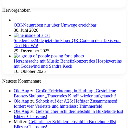
Hervorgehoben
OBI-Neugraben nur über Umwege erreichbar
30. Juni 2026
Suederelbe24.de jetzt direkt per QR-Code in den Taxis von
Taxi NeuWu!
29. Dezember 2025
Herzenssache mit Musik: Benefizkonzert des Hospizvereins
mit Godewind und Sandra Keck
16. Oktober 2025
Neueste Kommentare
Ole.Aap
zu
Große Erleichterung in Harburg: Gestohlene
Bronze-Skulptur „Trauerndes Kind“ wieder aufgetaucht!
Ole.Aap
zu
Schock auf der A26: Heftiger Zusammenstoß
fordert vier Verletzte und hinterlässt Trümmerfeld
Ole.Aap
zu
Gefährlicher Schilderdiebstahl in Buxtehude löst
Blitzer-Chaos aus!
Matt
zu
Gefährlicher Schilderdiebstahl in Buxtehude löst
Blitzer-Chaos aus!