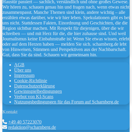
Haustür passiert — sachlich, verständlich und ohne großes Gewese.
Wir hören zu, schauen genau hin und fragen nach, wenn etwas nicht
zusammenpasst. Manche Themen sind klein, andere wichtig – alle
erzählen etwas darüber, wie wir hier leben. Spekulationen gibt es bei
uns nicht. Stattdessen Fakten, Einordnung und Geschichten, die die
Region sichtbar machen. Mit Respekt für diejenigen, über die wir
schreiben — und mit Herz für die, die hier zuhause sind. Und weil
Journalismus keine Einbahnstraße ist: Wenn Sie etwas wissen, erlebt
oder auf dem Herzen haben — melden Sie sich. scharnberg.de lebt
von Hinweisen, Stimmen und Perspektiven aus der Nachbarschaft.
Gut, dass Sie da sind. Schauen wir gemeinsam hin.
AGB
Über uns
Impressum
Cookie-Richtlinie
Datenschutzerklärung
Gewinnspielbedingungen
Verbot von KI-Scans
Nutzungsbedingungen für das Forum auf Scharnberg.de
Kontakt
+49 40 57223070
redaktion@scharnberg.de