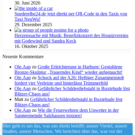
30. Juni 2026
Suederelbe24.de jetzt direkt per QR-Code in den Taxis von
Taxi NeuWu!
29. Dezember 2025
Herzenssache mit Musik: Benefizkonzert des Hospizvereins
mit Godewind und Sandra Keck
16. Oktober 2025
Neueste Kommentare
Ole.Aap
zu
Große Erleichterung in Harburg: Gestohlene
Bronze-Skulptur „Trauerndes Kind“ wieder aufgetaucht!
Ole.Aap
zu
Schock auf der A26: Heftiger Zusammenstoß
fordert vier Verletzte und hinterlässt Trümmerfeld
Ole.Aap
zu
Gefährlicher Schilderdiebstahl in Buxtehude löst
Blitzer-Chaos aus!
Matt
zu
Gefährlicher Schilderdiebstahl in Buxtehude löst
Blitzer-Chaos aus!
Ole.Aap
zu
Wie die Feuerwehren dem Unwetter in der
Samtgemeinde Salzhausen trotzten!
Hier geht es um das, was uns direkt betrifft: unsere Viertel, unsere
Straßen, unsere Menschen. Wir berichten über das, was vor der