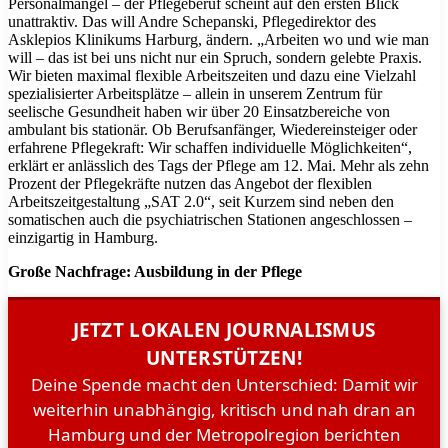
Personalmangel – der Pflegeberuf scheint auf den ersten Blick
unattraktiv. Das will Andre Schepanski, Pflegedirektor des
Asklepios Klinikums Harburg, ändern. „Arbeiten wo und wie man
will – das ist bei uns nicht nur ein Spruch, sondern gelebte Praxis.
Wir bieten maximal flexible Arbeitszeiten und dazu eine Vielzahl
spezialisierter Arbeitsplätze – allein in unserem Zentrum für
seelische Gesundheit haben wir über 20 Einsatzbereiche von
ambulant bis stationär. Ob Berufsanfänger, Wiedereinsteiger oder
erfahrene Pflegekraft: Wir schaffen individuelle Möglichkeiten“,
erklärt er anlässlich des Tags der Pflege am 12. Mai. Mehr als zehn
Prozent der Pflegekräfte nutzen das Angebot der flexiblen
Arbeitszeitgestaltung „SAT 2.0“, seit Kurzem sind neben den
somatischen auch die psychiatrischen Stationen angeschlossen –
einzigartig in Hamburg.
Große Nachfrage: Ausbildung in der Pflege
JETZT LOKALEN JOURNALISMUS
UNTERSTÜTZEN!
Deine Spende macht den Unterschied: Damit wir
weiterhin unabhängig, kritisch und nah dran an
Hamburg und der Metropolregion berichten