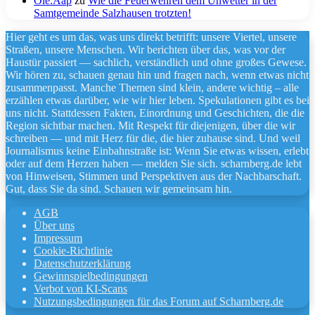
Ole.Aap
zu
Wie die Feuerwehren dem Unwetter in der
Samtgemeinde Salzhausen trotzten!
Hier geht es um das, was uns direkt betrifft: unsere Viertel, unsere
Straßen, unsere Menschen. Wir berichten über das, was vor der
Haustür passiert — sachlich, verständlich und ohne großes Gewese.
Wir hören zu, schauen genau hin und fragen nach, wenn etwas nicht
zusammenpasst. Manche Themen sind klein, andere wichtig – alle
erzählen etwas darüber, wie wir hier leben. Spekulationen gibt es bei
uns nicht. Stattdessen Fakten, Einordnung und Geschichten, die die
Region sichtbar machen. Mit Respekt für diejenigen, über die wir
schreiben — und mit Herz für die, die hier zuhause sind. Und weil
Journalismus keine Einbahnstraße ist: Wenn Sie etwas wissen, erlebt
oder auf dem Herzen haben — melden Sie sich. scharnberg.de lebt
von Hinweisen, Stimmen und Perspektiven aus der Nachbarschaft.
Gut, dass Sie da sind. Schauen wir gemeinsam hin.
AGB
Über uns
Impressum
Cookie-Richtlinie
Datenschutzerklärung
Gewinnspielbedingungen
Verbot von KI-Scans
Nutzungsbedingungen für das Forum auf Scharnberg.de