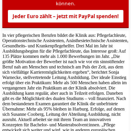
können.
Jeder Euro zählt – jetzt mit PayPal spenden!
In vier pflegerischen Berufen bildet die Klinik aus: Pflegefachleute,
Operationstechnische Assistenten, Anästhesietechnische Assistenten,
Gesundheits- und Krankenpflegehelfer. Drei Mal im Jahr ist
Ausbildungsbeginn für die Pflegefachleute, das Interesse groß: Auf
135 Plätze kommen mehr als 1.000 Bewerbungen im Jahr. „Die
größte Motivation der Bewerber ist nach wie vor ein sinnstiftender
Beruf nah am Menschen und technisch am Puls der Zeit, aus dem
sich vielfältige Karrieremöglichkeiten ergeben“, berichtet Sonja
Warnecke, stellvertretende Leitung Ausbildung. Der ideale Einstieg
erfolgt über ein Praktikum: Mehr als 500 Menschen haben allein im
vergangenen Jahr ein Praktikum an der Klinik absolviert. Die
Ausbildung kann regulär, aber auch in Teilzeit erfolgen. Daneben
gibt es die Möglichkeit des dualen Studiums – voll finanziert. Nach
dem bestandenen Examen garantiert die Klinik die unbefristete
Übernahme: Mehr als 95% bleiben in Harburg. Erfolge, auf denen
sich Susanne Cooberg, Leitung der Abteilung Ausbildung, nicht
ausruht. Aktuell arbeitet sie mit ihrem Team an innovativen
Konzepten für Bachelor- und Masterabsolvent:innen. „Pflege
entwickelt sich weiter und wird, wie in anderen europäischen