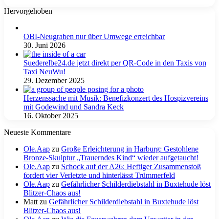
Hervorgehoben
OBI-Neugraben nur über Umwege erreichbar
30. Juni 2026
Suederelbe24.de jetzt direkt per QR-Code in den Taxis von
Taxi NeuWu!
29. Dezember 2025
Herzenssache mit Musik: Benefizkonzert des Hospizvereins
mit Godewind und Sandra Keck
16. Oktober 2025
Neueste Kommentare
Ole.Aap
zu
Große Erleichterung in Harburg: Gestohlene
Bronze-Skulptur „Trauerndes Kind“ wieder aufgetaucht!
Ole.Aap
zu
Schock auf der A26: Heftiger Zusammenstoß
fordert vier Verletzte und hinterlässt Trümmerfeld
Ole.Aap
zu
Gefährlicher Schilderdiebstahl in Buxtehude löst
Blitzer-Chaos aus!
Matt
zu
Gefährlicher Schilderdiebstahl in Buxtehude löst
Blitzer-Chaos aus!