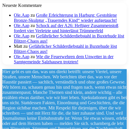
Neueste Kommentare
Ole.Aap
zu
Große Erleichterung in Harburg: Gestohlene
Bronze-Skulptur „Trauerndes Kind“ wieder aufgetaucht!
Ole.Aap
zu
Schock auf der A26: Heftiger Zusammenstoß
fordert vier Verletzte und hinterlässt Trümmerfeld
Ole.Aap
zu
Gefährlicher Schilderdiebstahl in Buxtehude löst
Blitzer-Chaos aus!
Matt
zu
Gefährlicher Schilderdiebstahl in Buxtehude löst
Blitzer-Chaos aus!
Ole.Aap
zu
Wie die Feuerwehren dem Unwetter in der
Samtgemeinde Salzhausen trotzten!
Hier geht es um das, was uns direkt betrifft: unsere Viertel, unsere
Straßen, unsere Menschen. Wir berichten über das, was vor der
Haustür passiert — sachlich, verständlich und ohne großes Gewese.
Wir hören zu, schauen genau hin und fragen nach, wenn etwas nicht
zusammenpasst. Manche Themen sind klein, andere wichtig – alle
erzählen etwas darüber, wie wir hier leben. Spekulationen gibt es bei
uns nicht. Stattdessen Fakten, Einordnung und Geschichten, die die
Region sichtbar machen. Mit Respekt für diejenigen, über die wir
schreiben — und mit Herz für die, die hier zuhause sind. Und weil
Journalismus keine Einbahnstraße ist: Wenn Sie etwas wissen, erlebt
oder auf dem Herzen haben — melden Sie sich. scharnberg.de lebt
von Hinweisen, Stimmen und Perspektiven aus der Nachbarschaft.