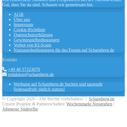
Gut, dass Sie da sind. Schauen wir gemeinsam hin.
AGB
Über uns
Impressum
Cookie-Richtlinie
Datenschutzerklärung
Gewinnspielbedingungen
Verbot von KI-Scans
Nutzungsbedingungen für das Forum auf Scharnberg.de
Kontakt
+49 40 57223070
redaktion@scharnberg.de
Werbung auf Scharnberg.de buchen und tausende
Seitenaufrufe täglich nutzen!
© Copyright 2026 - Alle Rechte vorbehalten! |
Scharnberg.de
Unsere Projekte & Partnerschaften:
Wochenmarkt Neugraben
|
Jobmesse Süderelbe
Facebook
X
WhatsApp
Telegram
Viber
Schaltfläche
"Zurück
zum