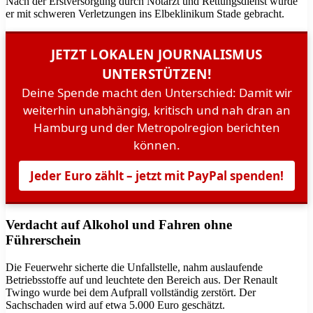
Nach der Erstversorgung durch Notarzt und Rettungsdienst wurde
er mit schweren Verletzungen ins Elbeklinikum Stade gebracht.
JETZT LOKALEN JOURNALISMUS
UNTERSTÜTZEN!
Deine Spende macht den Unterschied: Damit wir
weiterhin unabhängig, kritisch und nah dran an
Hamburg und der Metropolregion berichten
können.
Jeder Euro zählt – jetzt mit PayPal spenden!
Verdacht auf Alkohol und Fahren ohne
Führerschein
Die Feuerwehr sicherte die Unfallstelle, nahm auslaufende
Betriebsstoffe auf und leuchtete den Bereich aus. Der Renault
Twingo wurde bei dem Aufprall vollständig zerstört. Der
Sachschaden wird auf etwa 5.000 Euro geschätzt.