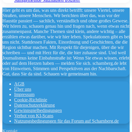
Samtgemeinde Salzhausen trotzten!
Hier geht es um das, was uns direkt betrifft: unsere Viertel, unsere
Straßen, unsere Menschen. Wir berichten über das, was vor der
Haustür passiert — sachlich, verständlich und ohne großes Gewese.
Wir hören zu, schauen genau hin und fragen nach, wenn etwas nicht
zusammenpasst. Manche Themen sind klein, andere wichtig – alle
erzählen etwas darüber, wie wir hier leben. Spekulationen gibt es bei
uns nicht. Stattdessen Fakten, Einordnung und Geschichten, die die
Region sichtbar machen. Mit Respekt für diejenigen, über die wir
schreiben — und mit Herz für die, die hier zuhause sind. Und weil
Journalismus keine Einbahnstraße ist: Wenn Sie etwas wissen, erlebt
oder auf dem Herzen haben — melden Sie sich. scharnberg.de lebt
von Hinweisen, Stimmen und Perspektiven aus der Nachbarschaft.
Gut, dass Sie da sind. Schauen wir gemeinsam hin.
AGB
Über uns
Impressum
Cookie-Richtlinie
Datenschutzerklärung
Gewinnspielbedingungen
Verbot von KI-Scans
Nutzungsbedingungen für das Forum auf Scharnberg.de
Kontakt