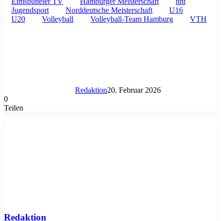
Eimsbütteler TV
Hamburger Meisterschaft
hnt
Jugendsport
Norddeutsche Meisterschaft
U16
U20
Volleyball
Volleyball-Team Hamburg
VTH
Redaktion
20. Februar 2026
0
Teilen
WhatsApp
Teile
Drucke
per
Mail
Redaktion