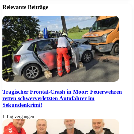
Adresse
Relevante Beiträge
Tragischer Frontal-Crash in Moor: Feuerwehren
retten schwerverletzten Autofahrer im
Sekundenkrimi!
1 Tag vergangen