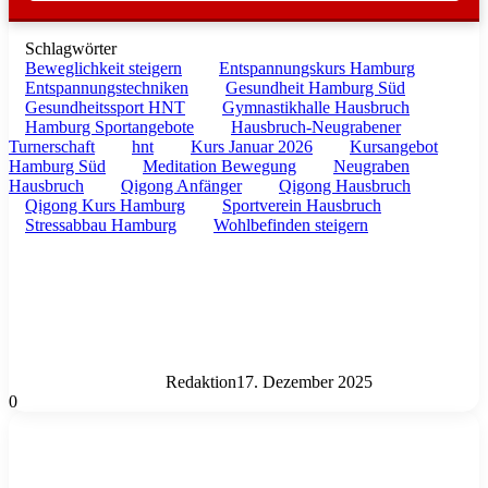
Schlagwörter
Beweglichkeit steigern
Entspannungskurs Hamburg
Entspannungstechniken
Gesundheit Hamburg Süd
Gesundheitssport HNT
Gymnastikhalle Hausbruch
Hamburg Sportangebote
Hausbruch-Neugrabener
Turnerschaft
hnt
Kurs Januar 2026
Kursangebot
Hamburg Süd
Meditation Bewegung
Neugraben
Hausbruch
Qigong Anfänger
Qigong Hausbruch
Qigong Kurs Hamburg
Sportverein Hausbruch
Stressabbau Hamburg
Wohlbefinden steigern
Redaktion
17. Dezember 2025
0