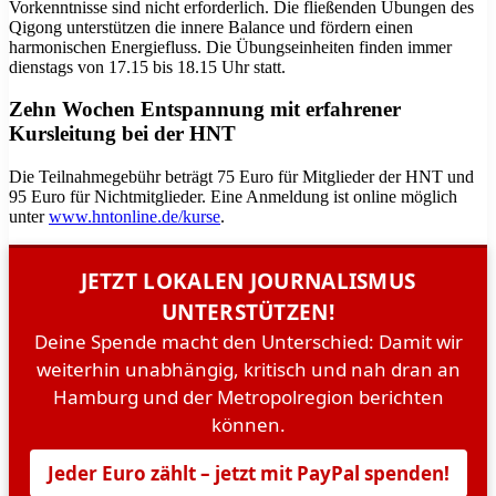
Vorkenntnisse sind nicht erforderlich. Die fließenden Übungen des
Qigong unterstützen die innere Balance und fördern einen
harmonischen Energiefluss. Die Übungseinheiten finden immer
dienstags von 17.15 bis 18.15 Uhr statt.
Zehn Wochen Entspannung mit erfahrener
Kursleitung bei der HNT
Die Teilnahmegebühr beträgt 75 Euro für Mitglieder der HNT und
95 Euro für Nichtmitglieder. Eine Anmeldung ist online möglich
unter
www.hntonline.de/kurse
.
JETZT LOKALEN JOURNALISMUS
UNTERSTÜTZEN!
Deine Spende macht den Unterschied: Damit wir
weiterhin unabhängig, kritisch und nah dran an
Hamburg und der Metropolregion berichten
können.
Jeder Euro zählt – jetzt mit PayPal spenden!