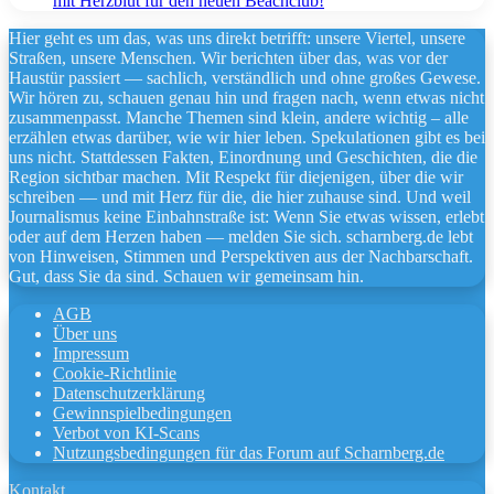
mit Herzblut für den neuen Beachclub!
Hier geht es um das, was uns direkt betrifft: unsere Viertel, unsere
Straßen, unsere Menschen. Wir berichten über das, was vor der
Haustür passiert — sachlich, verständlich und ohne großes Gewese.
Wir hören zu, schauen genau hin und fragen nach, wenn etwas nicht
zusammenpasst. Manche Themen sind klein, andere wichtig – alle
erzählen etwas darüber, wie wir hier leben. Spekulationen gibt es bei
uns nicht. Stattdessen Fakten, Einordnung und Geschichten, die die
Region sichtbar machen. Mit Respekt für diejenigen, über die wir
schreiben — und mit Herz für die, die hier zuhause sind. Und weil
Journalismus keine Einbahnstraße ist: Wenn Sie etwas wissen, erlebt
oder auf dem Herzen haben — melden Sie sich. scharnberg.de lebt
von Hinweisen, Stimmen und Perspektiven aus der Nachbarschaft.
Gut, dass Sie da sind. Schauen wir gemeinsam hin.
AGB
Über uns
Impressum
Cookie-Richtlinie
Datenschutzerklärung
Gewinnspielbedingungen
Verbot von KI-Scans
Nutzungsbedingungen für das Forum auf Scharnberg.de
Kontakt