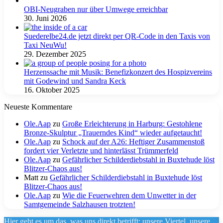
OBI-Neugraben nur über Umwege erreichbar
30. Juni 2026
Suederelbe24.de jetzt direkt per QR-Code in den Taxis von
Taxi NeuWu!
29. Dezember 2025
Herzenssache mit Musik: Benefizkonzert des Hospizvereins
mit Godewind und Sandra Keck
16. Oktober 2025
Neueste Kommentare
Ole.Aap
zu
Große Erleichterung in Harburg: Gestohlene
Bronze-Skulptur „Trauerndes Kind“ wieder aufgetaucht!
Ole.Aap
zu
Schock auf der A26: Heftiger Zusammenstoß
fordert vier Verletzte und hinterlässt Trümmerfeld
Ole.Aap
zu
Gefährlicher Schilderdiebstahl in Buxtehude löst
Blitzer-Chaos aus!
Matt
zu
Gefährlicher Schilderdiebstahl in Buxtehude löst
Blitzer-Chaos aus!
Ole.Aap
zu
Wie die Feuerwehren dem Unwetter in der
Samtgemeinde Salzhausen trotzten!
Hier geht es um das, was uns direkt betrifft: unsere Viertel, unsere